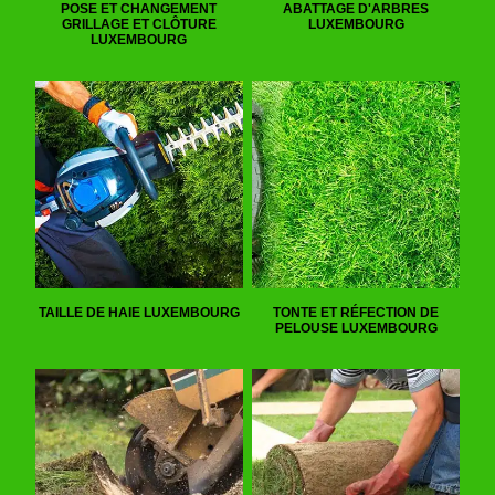
POSE ET CHANGEMENT
ABATTAGE D'ARBRES
GRILLAGE ET CLÔTURE
LUXEMBOURG
LUXEMBOURG
TAILLE DE HAIE LUXEMBOURG
TONTE ET RÉFECTION DE
PELOUSE LUXEMBOURG