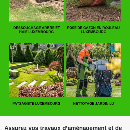
DESSOUCHAGE ARBRE ET
POSE DE GAZON EN ROULEAU
HAIE LUXEMBOURG
LUXEMBOURG
PAYSAGISTE LUXEMBOURG
NETTOYAGE JARDIN LU
Assurez vos travaux d’aménagement et de