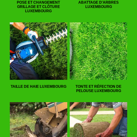
POSE ET CHANGEMENT
ABATTAGE D'ARBRES
GRILLAGE ET CLÔTURE
LUXEMBOURG
LUXEMBOURG
TAILLE DE HAIE LUXEMBOURG
TONTE ET RÉFECTION DE
PELOUSE LUXEMBOURG