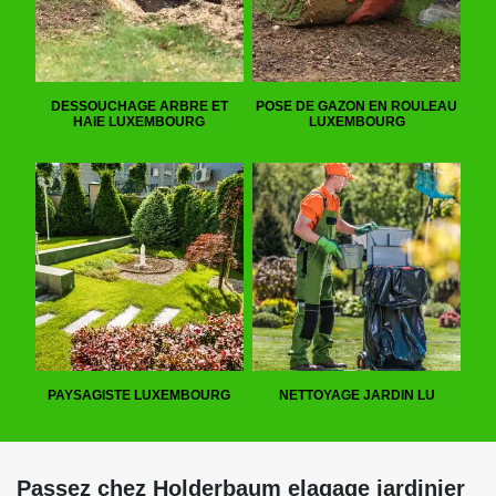
DESSOUCHAGE ARBRE ET
POSE DE GAZON EN ROULEAU
HAIE LUXEMBOURG
LUXEMBOURG
PAYSAGISTE LUXEMBOURG
NETTOYAGE JARDIN LU
Passez chez Holderbaum elagage jardinier