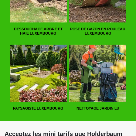
DESSOUCHAGE ARBRE ET
POSE DE GAZON EN ROULEAU
HAIE LUXEMBOURG
LUXEMBOURG
PAYSAGISTE LUXEMBOURG
NETTOYAGE JARDIN LU
Acceptez les mini tarifs que Holderbaum