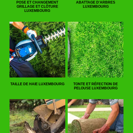
POSE ET CHANGEMENT
ABATTAGE D'ARBRES
GRILLAGE ET CLÔTURE
LUXEMBOURG
LUXEMBOURG
TAILLE DE HAIE LUXEMBOURG
TONTE ET RÉFECTION DE
PELOUSE LUXEMBOURG