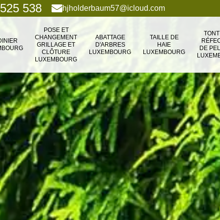
 525 538
hjholderbaum57@icloud.com
POSE ET
TONT
CHANGEMENT
ABATTAGE
TAILLE DE
DINIER
RÉFEC
GRILLAGE ET
D'ARBRES
HAIE
MBOURG
DE PE
CLÔTURE
LUXEMBOURG
LUXEMBOURG
LUXEM
LUXEMBOURG