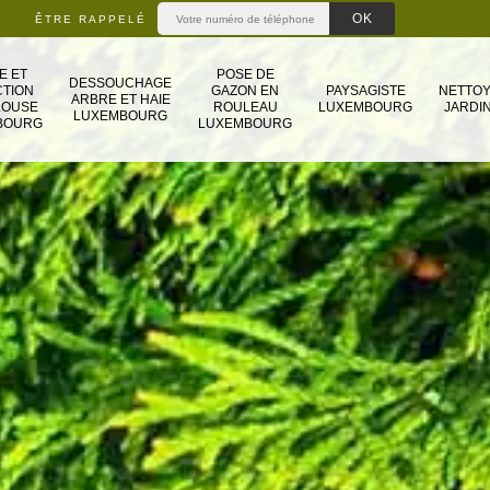
ÊTRE RAPPELÉ
E ET
POSE DE
DESSOUCHAGE
TION
GAZON EN
PAYSAGISTE
NETTO
ARBRE ET HAIE
LOUSE
ROULEAU
LUXEMBOURG
JARDIN
LUXEMBOURG
BOURG
LUXEMBOURG