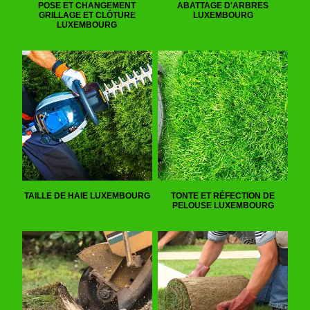
POSE ET CHANGEMENT
ABATTAGE D'ARBRES
GRILLAGE ET CLÔTURE
LUXEMBOURG
LUXEMBOURG
TAILLE DE HAIE LUXEMBOURG
TONTE ET RÉFECTION DE
PELOUSE LUXEMBOURG