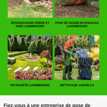
DESSOUCHAGE ARBRE ET
POSE DE GAZON EN ROULEAU
HAIE LUXEMBOURG
LUXEMBOURG
PAYSAGISTE LUXEMBOURG
NETTOYAGE JARDIN LU
Fiez-vous à une entreprise de pose de