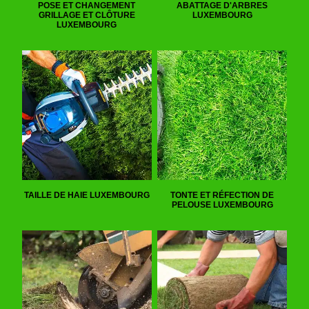
POSE ET CHANGEMENT
ABATTAGE D'ARBRES
GRILLAGE ET CLÔTURE
LUXEMBOURG
LUXEMBOURG
TAILLE DE HAIE LUXEMBOURG
TONTE ET RÉFECTION DE
PELOUSE LUXEMBOURG