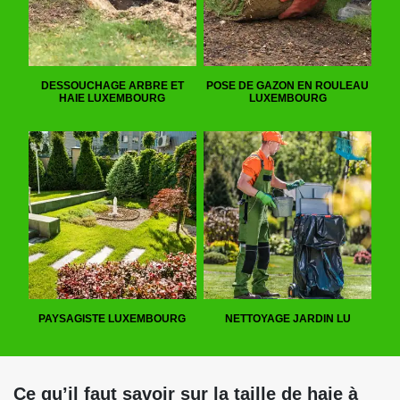
DESSOUCHAGE ARBRE ET
POSE DE GAZON EN ROULEAU
HAIE LUXEMBOURG
LUXEMBOURG
PAYSAGISTE LUXEMBOURG
NETTOYAGE JARDIN LU
Ce qu’il faut savoir sur la taille de haie à