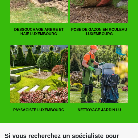
DESSOUCHAGE ARBRE ET
POSE DE GAZON EN ROULEAU
HAIE LUXEMBOURG
LUXEMBOURG
PAYSAGISTE LUXEMBOURG
NETTOYAGE JARDIN LU
Si vous recherchez un spécialiste pour