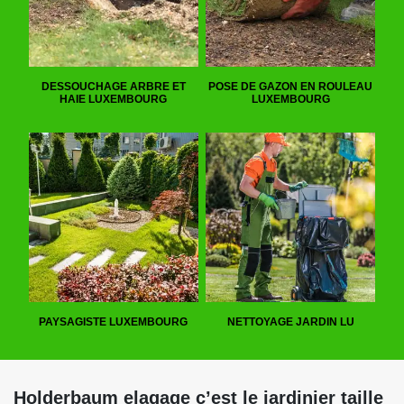
DESSOUCHAGE ARBRE ET
POSE DE GAZON EN ROULEAU
HAIE LUXEMBOURG
LUXEMBOURG
PAYSAGISTE LUXEMBOURG
NETTOYAGE JARDIN LU
Holderbaum elagage c’est le jardinier taille