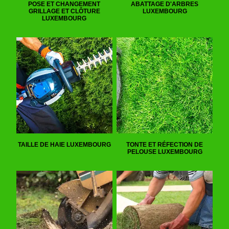
POSE ET CHANGEMENT
ABATTAGE D'ARBRES
GRILLAGE ET CLÔTURE
LUXEMBOURG
LUXEMBOURG
TAILLE DE HAIE LUXEMBOURG
TONTE ET RÉFECTION DE
PELOUSE LUXEMBOURG