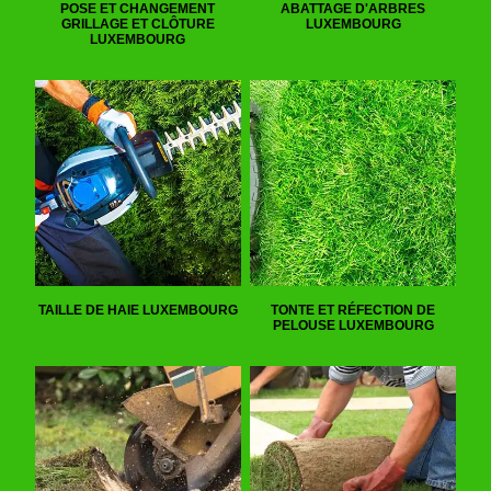
POSE ET CHANGEMENT
ABATTAGE D'ARBRES
GRILLAGE ET CLÔTURE
LUXEMBOURG
LUXEMBOURG
TAILLE DE HAIE LUXEMBOURG
TONTE ET RÉFECTION DE
PELOUSE LUXEMBOURG