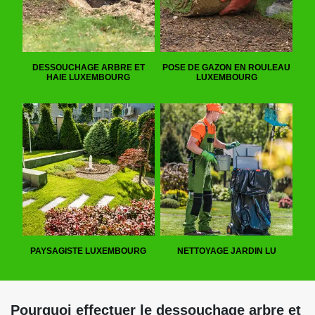
DESSOUCHAGE ARBRE ET
POSE DE GAZON EN ROULEAU
HAIE LUXEMBOURG
LUXEMBOURG
PAYSAGISTE LUXEMBOURG
NETTOYAGE JARDIN LU
Pourquoi effectuer le dessouchage arbre et