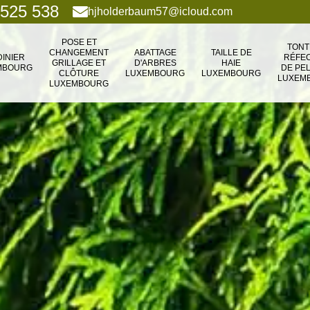
 525 538
hjholderbaum57@icloud.com
POSE ET
TONT
CHANGEMENT
ABATTAGE
TAILLE DE
DINIER
RÉFEC
GRILLAGE ET
D'ARBRES
HAIE
MBOURG
DE PE
CLÔTURE
LUXEMBOURG
LUXEMBOURG
LUXEM
LUXEMBOURG