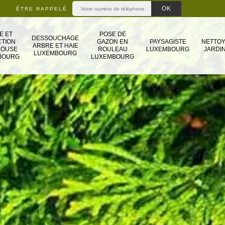
ÊTRE RAPPELÉ
E ET
POSE DE
DESSOUCHAGE
TION
GAZON EN
PAYSAGISTE
NETTO
ARBRE ET HAIE
LOUSE
ROULEAU
LUXEMBOURG
JARDIN
LUXEMBOURG
BOURG
LUXEMBOURG