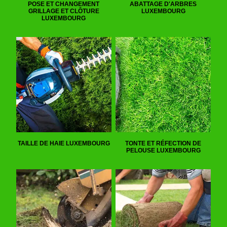
POSE ET CHANGEMENT
ABATTAGE D'ARBRES
GRILLAGE ET CLÔTURE
LUXEMBOURG
LUXEMBOURG
TAILLE DE HAIE LUXEMBOURG
TONTE ET RÉFECTION DE
PELOUSE LUXEMBOURG