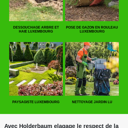
DESSOUCHAGE ARBRE ET
POSE DE GAZON EN ROULEAU
HAIE LUXEMBOURG
LUXEMBOURG
PAYSAGISTE LUXEMBOURG
NETTOYAGE JARDIN LU
Avec Holderbaum elagage le respect de la