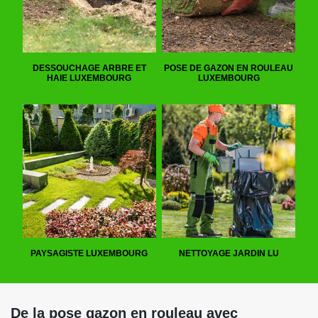
DESSOUCHAGE ARBRE ET
POSE DE GAZON EN ROULEAU
HAIE LUXEMBOURG
LUXEMBOURG
PAYSAGISTE LUXEMBOURG
NETTOYAGE JARDIN LU
De la pose gazon en rouleau avec