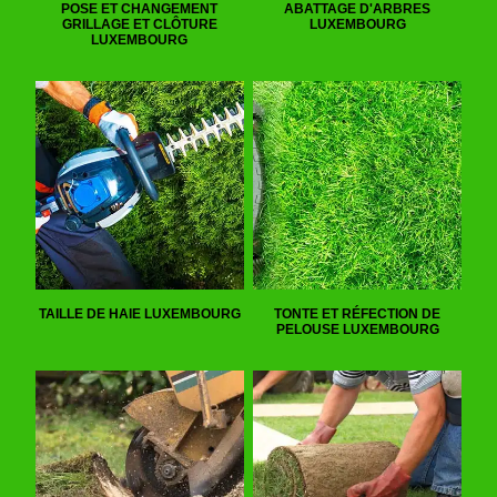
POSE ET CHANGEMENT
ABATTAGE D'ARBRES
GRILLAGE ET CLÔTURE
LUXEMBOURG
LUXEMBOURG
TAILLE DE HAIE LUXEMBOURG
TONTE ET RÉFECTION DE
PELOUSE LUXEMBOURG