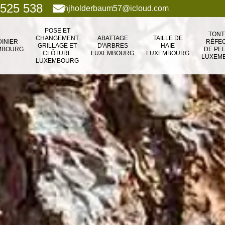
 525 538
hjholderbaum57@icloud.com
POSE ET
TONT
CHANGEMENT
ABATTAGE
TAILLE DE
DINIER
RÉFEC
GRILLAGE ET
D'ARBRES
HAIE
MBOURG
DE PE
CLÔTURE
LUXEMBOURG
LUXEMBOURG
LUXEM
LUXEMBOURG