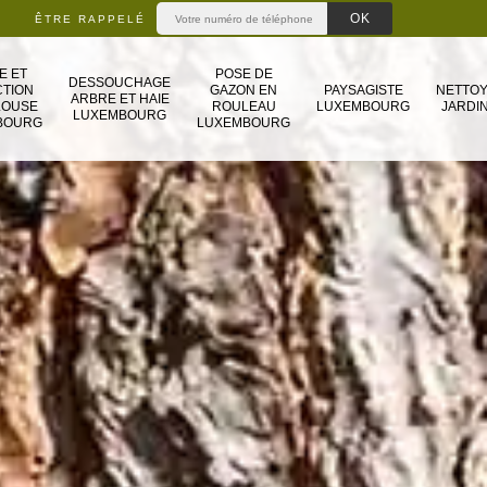
ÊTRE RAPPELÉ
E ET
POSE DE
DESSOUCHAGE
TION
GAZON EN
PAYSAGISTE
NETTO
ARBRE ET HAIE
LOUSE
ROULEAU
LUXEMBOURG
JARDIN
LUXEMBOURG
BOURG
LUXEMBOURG