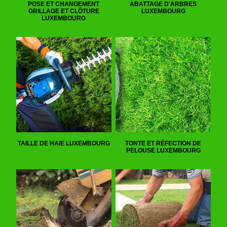
POSE ET CHANGEMENT
ABATTAGE D'ARBRES
GRILLAGE ET CLÔTURE
LUXEMBOURG
LUXEMBOURG
TAILLE DE HAIE LUXEMBOURG
TONTE ET RÉFECTION DE
PELOUSE LUXEMBOURG