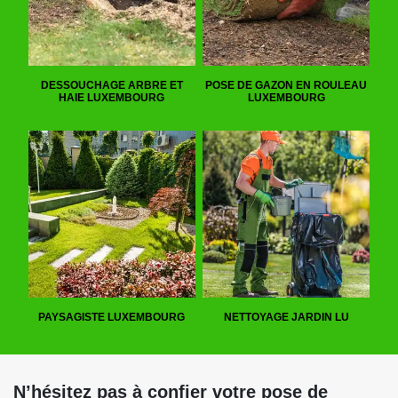
DESSOUCHAGE ARBRE ET
POSE DE GAZON EN ROULEAU
HAIE LUXEMBOURG
LUXEMBOURG
PAYSAGISTE LUXEMBOURG
NETTOYAGE JARDIN LU
N’hésitez pas à confier votre pose de