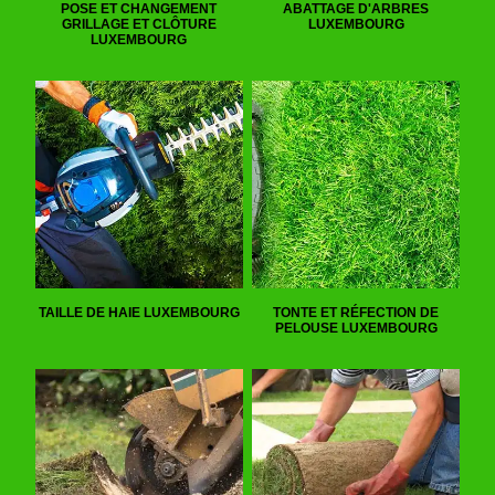
POSE ET CHANGEMENT
ABATTAGE D'ARBRES
GRILLAGE ET CLÔTURE
LUXEMBOURG
LUXEMBOURG
TAILLE DE HAIE LUXEMBOURG
TONTE ET RÉFECTION DE
PELOUSE LUXEMBOURG