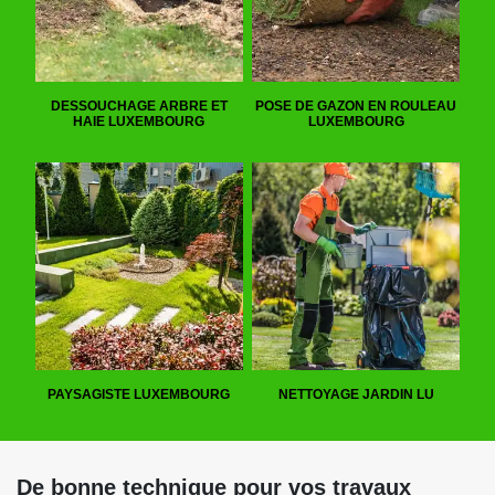
DESSOUCHAGE ARBRE ET
POSE DE GAZON EN ROULEAU
HAIE LUXEMBOURG
LUXEMBOURG
PAYSAGISTE LUXEMBOURG
NETTOYAGE JARDIN LU
De bonne technique pour vos travaux