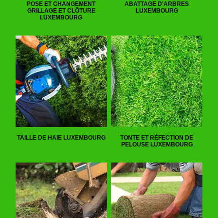
POSE ET CHANGEMENT
ABATTAGE D'ARBRES
GRILLAGE ET CLÔTURE
LUXEMBOURG
LUXEMBOURG
TAILLE DE HAIE LUXEMBOURG
TONTE ET RÉFECTION DE
PELOUSE LUXEMBOURG