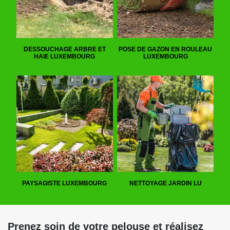
DESSOUCHAGE ARBRE ET
POSE DE GAZON EN ROULEAU
HAIE LUXEMBOURG
LUXEMBOURG
PAYSAGISTE LUXEMBOURG
NETTOYAGE JARDIN LU
Prenez soin de votre pelouse et réalisez