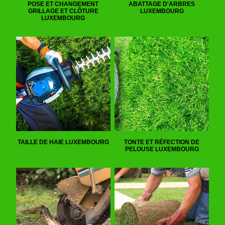
POSE ET CHANGEMENT
ABATTAGE D'ARBRES
GRILLAGE ET CLÔTURE
LUXEMBOURG
LUXEMBOURG
TAILLE DE HAIE LUXEMBOURG
TONTE ET RÉFECTION DE
PELOUSE LUXEMBOURG