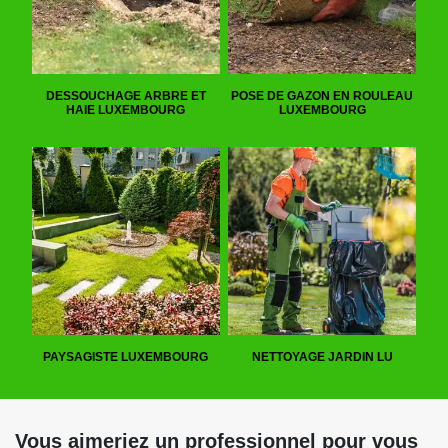
DESSOUCHAGE ARBRE ET
POSE DE GAZON EN ROULEAU
HAIE LUXEMBOURG
LUXEMBOURG
PAYSAGISTE LUXEMBOURG
NETTOYAGE JARDIN LU
Vous aimeriez un professionnel pour vous