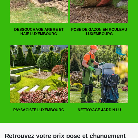
DESSOUCHAGE ARBRE ET
POSE DE GAZON EN ROULEAU
HAIE LUXEMBOURG
LUXEMBOURG
PAYSAGISTE LUXEMBOURG
NETTOYAGE JARDIN LU
Retrouvez votre prix pose et changement