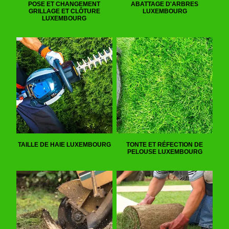
POSE ET CHANGEMENT
ABATTAGE D'ARBRES
GRILLAGE ET CLÔTURE
LUXEMBOURG
LUXEMBOURG
TAILLE DE HAIE LUXEMBOURG
TONTE ET RÉFECTION DE
PELOUSE LUXEMBOURG