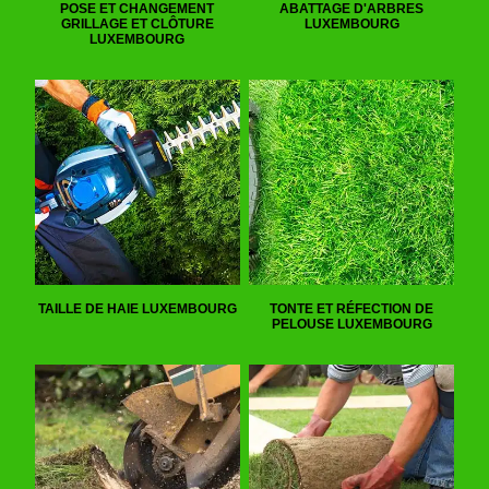
POSE ET CHANGEMENT
ABATTAGE D'ARBRES
GRILLAGE ET CLÔTURE
LUXEMBOURG
LUXEMBOURG
TAILLE DE HAIE LUXEMBOURG
TONTE ET RÉFECTION DE
PELOUSE LUXEMBOURG