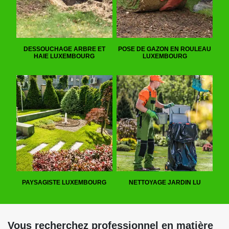
DESSOUCHAGE ARBRE ET
POSE DE GAZON EN ROULEAU
HAIE LUXEMBOURG
LUXEMBOURG
PAYSAGISTE LUXEMBOURG
NETTOYAGE JARDIN LU
Vous recherchez professionnel en matière