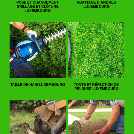
POSE ET CHANGEMENT
ABATTAGE D'ARBRES
GRILLAGE ET CLÔTURE
LUXEMBOURG
LUXEMBOURG
TAILLE DE HAIE LUXEMBOURG
TONTE ET RÉFECTION DE
PELOUSE LUXEMBOURG