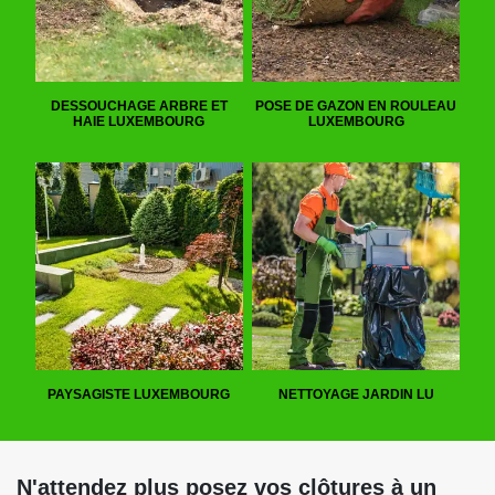
DESSOUCHAGE ARBRE ET
POSE DE GAZON EN ROULEAU
HAIE LUXEMBOURG
LUXEMBOURG
PAYSAGISTE LUXEMBOURG
NETTOYAGE JARDIN LU
N'attendez plus posez vos clôtures à un