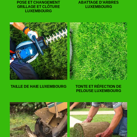
POSE ET CHANGEMENT
ABATTAGE D'ARBRES
GRILLAGE ET CLÔTURE
LUXEMBOURG
LUXEMBOURG
TAILLE DE HAIE LUXEMBOURG
TONTE ET RÉFECTION DE
PELOUSE LUXEMBOURG