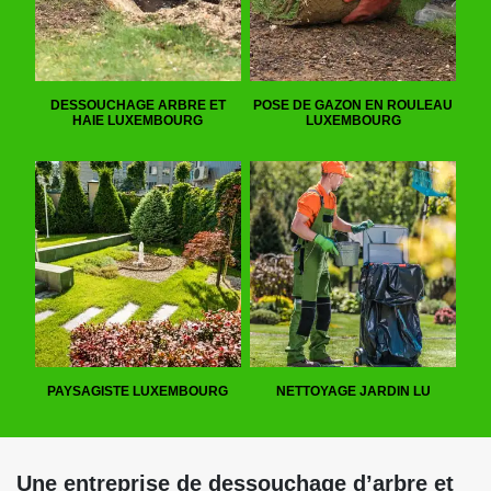
DESSOUCHAGE ARBRE ET
POSE DE GAZON EN ROULEAU
HAIE LUXEMBOURG
LUXEMBOURG
PAYSAGISTE LUXEMBOURG
NETTOYAGE JARDIN LU
Une entreprise de dessouchage d’arbre et