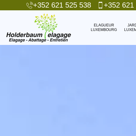
+352 621 525 538
+352 621
ELAGUEUR
JAR
LUXEMBOURG
LUXE