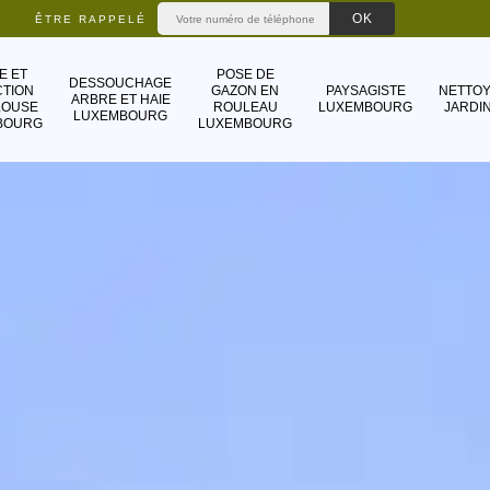
ÊTRE RAPPELÉ
E ET
POSE DE
DESSOUCHAGE
TION
GAZON EN
PAYSAGISTE
NETTO
ARBRE ET HAIE
LOUSE
ROULEAU
LUXEMBOURG
JARDIN
LUXEMBOURG
BOURG
LUXEMBOURG