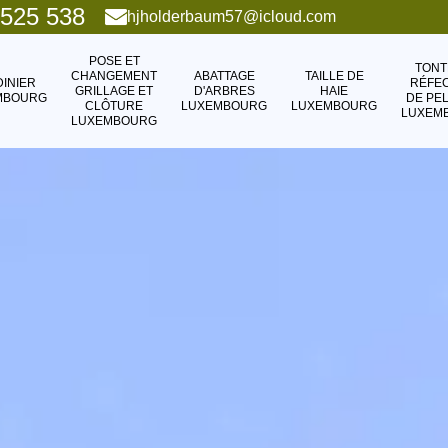
 525 538
hjholderbaum57@icloud.com
POSE ET
TONT
CHANGEMENT
ABATTAGE
TAILLE DE
DINIER
RÉFEC
GRILLAGE ET
D'ARBRES
HAIE
MBOURG
DE PE
CLÔTURE
LUXEMBOURG
LUXEMBOURG
LUXEM
LUXEMBOURG