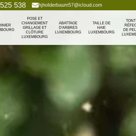
 525 538
hjholderbaum57@icloud.com
POSE ET
TONT
CHANGEMENT
ABATTAGE
TAILLE DE
DINIER
RÉFEC
GRILLAGE ET
D'ARBRES
HAIE
MBOURG
DE PE
CLÔTURE
LUXEMBOURG
LUXEMBOURG
LUXEM
LUXEMBOURG