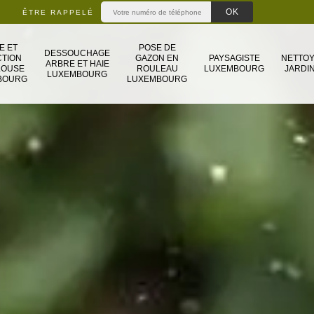
ÊTRE RAPPELÉ
E ET
POSE DE
DESSOUCHAGE
TION
GAZON EN
PAYSAGISTE
NETTO
ARBRE ET HAIE
LOUSE
ROULEAU
LUXEMBOURG
JARDIN
LUXEMBOURG
BOURG
LUXEMBOURG