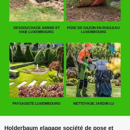
DESSOUCHAGE ARBRE ET
POSE DE GAZON EN ROULEAU
HAIE LUXEMBOURG
LUXEMBOURG
PAYSAGISTE LUXEMBOURG
NETTOYAGE JARDIN LU
Holderbaum elagage société de pose et