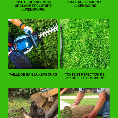
POSE ET CHANGEMENT
ABATTAGE D'ARBRES
GRILLAGE ET CLÔTURE
LUXEMBOURG
LUXEMBOURG
TAILLE DE HAIE LUXEMBOURG
TONTE ET RÉFECTION DE
PELOUSE LUXEMBOURG