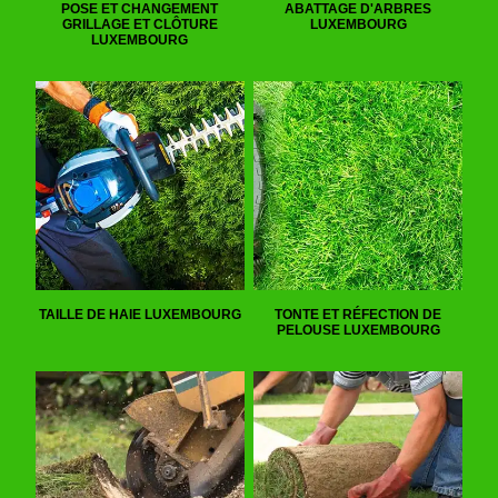
POSE ET CHANGEMENT
ABATTAGE D'ARBRES
GRILLAGE ET CLÔTURE
LUXEMBOURG
LUXEMBOURG
TAILLE DE HAIE LUXEMBOURG
TONTE ET RÉFECTION DE
PELOUSE LUXEMBOURG