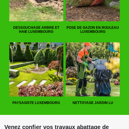
DESSOUCHAGE ARBRE ET
POSE DE GAZON EN ROULEAU
HAIE LUXEMBOURG
LUXEMBOURG
PAYSAGISTE LUXEMBOURG
NETTOYAGE JARDIN LU
Venez confier vos travaux abattage de