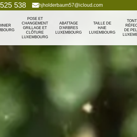
 525 538
hjholderbaum57@icloud.com
POSE ET
TONT
CHANGEMENT
ABATTAGE
TAILLE DE
DINIER
RÉFEC
GRILLAGE ET
D'ARBRES
HAIE
MBOURG
DE PE
CLÔTURE
LUXEMBOURG
LUXEMBOURG
LUXEM
LUXEMBOURG