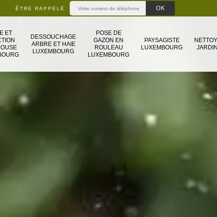
ÊTRE RAPPELÉ
E ET
POSE DE
DESSOUCHAGE
TION
GAZON EN
PAYSAGISTE
NETTO
ARBRE ET HAIE
LOUSE
ROULEAU
LUXEMBOURG
JARDIN
LUXEMBOURG
BOURG
LUXEMBOURG