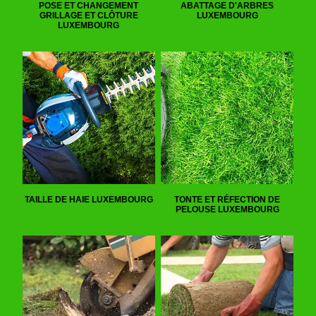
POSE ET CHANGEMENT
ABATTAGE D'ARBRES
GRILLAGE ET CLÔTURE
LUXEMBOURG
LUXEMBOURG
TAILLE DE HAIE LUXEMBOURG
TONTE ET RÉFECTION DE
PELOUSE LUXEMBOURG