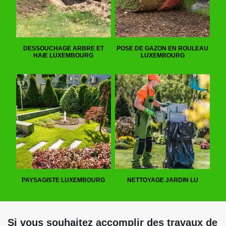
DESSOUCHAGE ARBRE ET
POSE DE GAZON EN ROULEAU
HAIE LUXEMBOURG
LUXEMBOURG
PAYSAGISTE LUXEMBOURG
NETTOYAGE JARDIN LU
Si vous souhaitez accomplir des travaux de