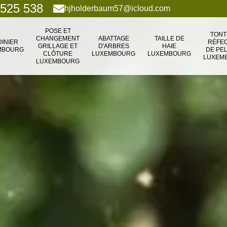
 525 538
hjholderbaum57@icloud.com
POSE ET
TONT
CHANGEMENT
ABATTAGE
TAILLE DE
DINIER
RÉFEC
GRILLAGE ET
D'ARBRES
HAIE
MBOURG
DE PE
CLÔTURE
LUXEMBOURG
LUXEMBOURG
LUXEM
LUXEMBOURG