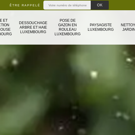
ÊTRE RAPPELÉ
E ET
POSE DE
DESSOUCHAGE
TION
GAZON EN
PAYSAGISTE
NETTO
ARBRE ET HAIE
LOUSE
ROULEAU
LUXEMBOURG
JARDIN
LUXEMBOURG
BOURG
LUXEMBOURG