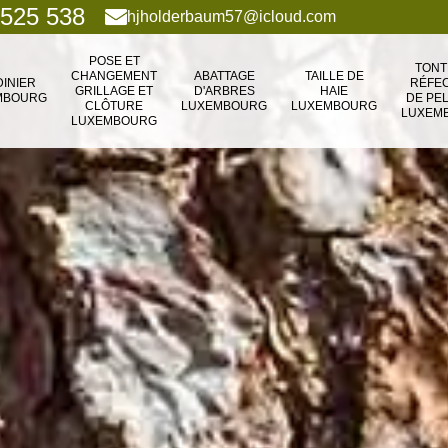
 525 538
hjholderbaum57@icloud.com
POSE ET
TONT
CHANGEMENT
ABATTAGE
TAILLE DE
DINIER
RÉFEC
GRILLAGE ET
D'ARBRES
HAIE
MBOURG
DE PE
CLÔTURE
LUXEMBOURG
LUXEMBOURG
LUXEM
LUXEMBOURG