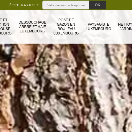
ÊTRE RAPPELÉ
E ET
POSE DE
DESSOUCHAGE
TION
GAZON EN
PAYSAGISTE
NETTO
ARBRE ET HAIE
LOUSE
ROULEAU
LUXEMBOURG
JARDIN
LUXEMBOURG
BOURG
LUXEMBOURG