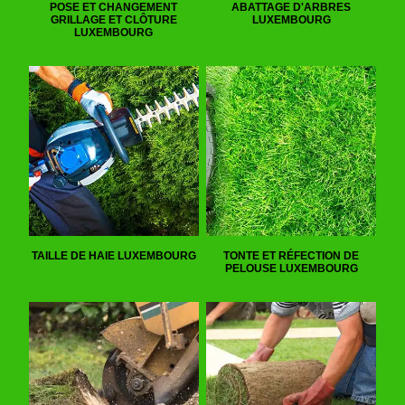
POSE ET CHANGEMENT
ABATTAGE D'ARBRES
GRILLAGE ET CLÔTURE
LUXEMBOURG
LUXEMBOURG
TAILLE DE HAIE LUXEMBOURG
TONTE ET RÉFECTION DE
PELOUSE LUXEMBOURG