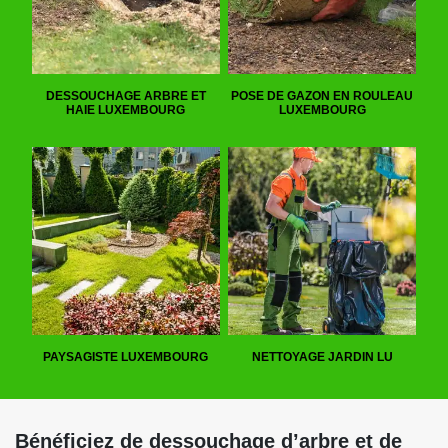
DESSOUCHAGE ARBRE ET
POSE DE GAZON EN ROULEAU
HAIE LUXEMBOURG
LUXEMBOURG
PAYSAGISTE LUXEMBOURG
NETTOYAGE JARDIN LU
Bénéficiez de dessouchage d’arbre et de