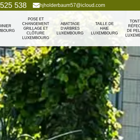
 525 538
hjholderbaum57@icloud.com
POSE ET
TONT
CHANGEMENT
ABATTAGE
TAILLE DE
DINIER
RÉFEC
GRILLAGE ET
D'ARBRES
HAIE
MBOURG
DE PE
CLÔTURE
LUXEMBOURG
LUXEMBOURG
LUXEM
LUXEMBOURG