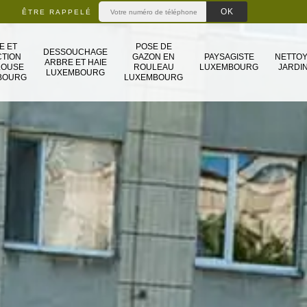
ÊTRE RAPPELÉ
E ET
POSE DE
DESSOUCHAGE
TION
GAZON EN
PAYSAGISTE
NETTO
ARBRE ET HAIE
LOUSE
ROULEAU
LUXEMBOURG
JARDIN
LUXEMBOURG
BOURG
LUXEMBOURG