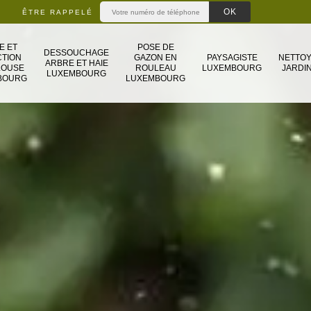
ÊTRE RAPPELÉ
E ET
POSE DE
DESSOUCHAGE
TION
GAZON EN
PAYSAGISTE
NETTO
ARBRE ET HAIE
LOUSE
ROULEAU
LUXEMBOURG
JARDIN
LUXEMBOURG
BOURG
LUXEMBOURG