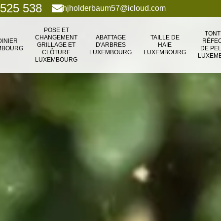
 525 538
hjholderbaum57@icloud.com
POSE ET
TONT
CHANGEMENT
ABATTAGE
TAILLE DE
DINIER
RÉFEC
GRILLAGE ET
D'ARBRES
HAIE
MBOURG
DE PE
CLÔTURE
LUXEMBOURG
LUXEMBOURG
LUXEM
LUXEMBOURG