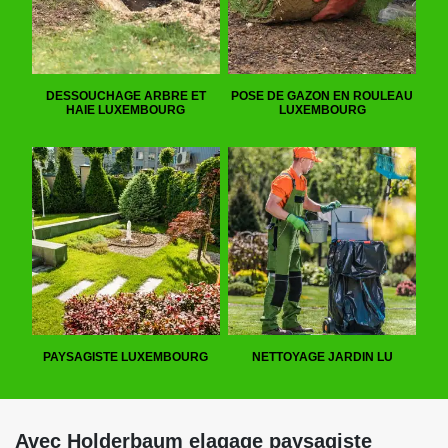
DESSOUCHAGE ARBRE ET
POSE DE GAZON EN ROULEAU
HAIE LUXEMBOURG
LUXEMBOURG
PAYSAGISTE LUXEMBOURG
NETTOYAGE JARDIN LU
Avec Holderbaum elagage paysagiste