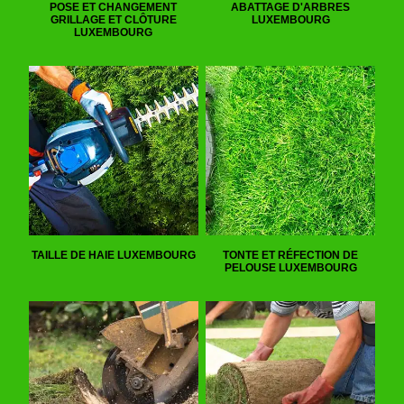
POSE ET CHANGEMENT
ABATTAGE D'ARBRES
GRILLAGE ET CLÔTURE
LUXEMBOURG
LUXEMBOURG
TAILLE DE HAIE LUXEMBOURG
TONTE ET RÉFECTION DE
PELOUSE LUXEMBOURG