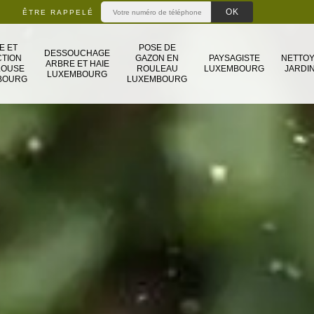
ÊTRE RAPPELÉ
E ET
POSE DE
DESSOUCHAGE
TION
GAZON EN
PAYSAGISTE
NETTO
ARBRE ET HAIE
LOUSE
ROULEAU
LUXEMBOURG
JARDIN
LUXEMBOURG
BOURG
LUXEMBOURG