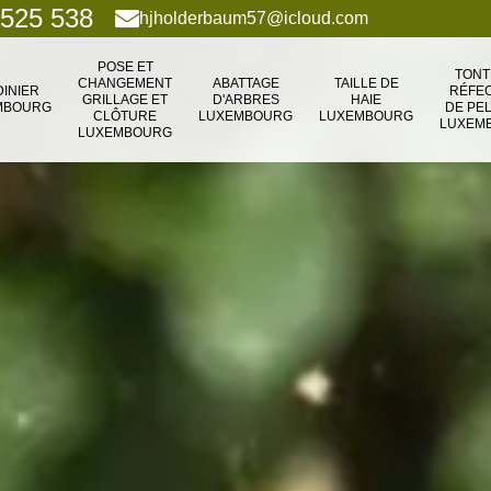
 525 538
hjholderbaum57@icloud.com
POSE ET
TONT
CHANGEMENT
ABATTAGE
TAILLE DE
DINIER
RÉFEC
GRILLAGE ET
D'ARBRES
HAIE
MBOURG
DE PE
CLÔTURE
LUXEMBOURG
LUXEMBOURG
LUXEM
LUXEMBOURG