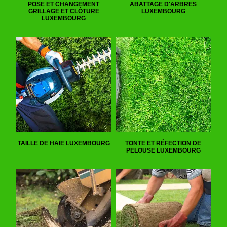
POSE ET CHANGEMENT
ABATTAGE D'ARBRES
GRILLAGE ET CLÔTURE
LUXEMBOURG
LUXEMBOURG
TAILLE DE HAIE LUXEMBOURG
TONTE ET RÉFECTION DE
PELOUSE LUXEMBOURG