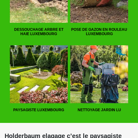
DESSOUCHAGE ARBRE ET
POSE DE GAZON EN ROULEAU
HAIE LUXEMBOURG
LUXEMBOURG
PAYSAGISTE LUXEMBOURG
NETTOYAGE JARDIN LU
Holderbaum elagage c’est le paysagiste