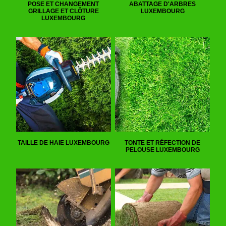
POSE ET CHANGEMENT
ABATTAGE D'ARBRES
GRILLAGE ET CLÔTURE
LUXEMBOURG
LUXEMBOURG
TAILLE DE HAIE LUXEMBOURG
TONTE ET RÉFECTION DE
PELOUSE LUXEMBOURG