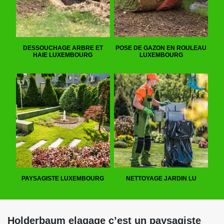
DESSOUCHAGE ARBRE ET
POSE DE GAZON EN ROULEAU
HAIE LUXEMBOURG
LUXEMBOURG
PAYSAGISTE LUXEMBOURG
NETTOYAGE JARDIN LU
Holderbaum elagage c’est un paysagiste