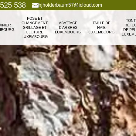
 525 538
hjholderbaum57@icloud.com
POSE ET
TONT
CHANGEMENT
ABATTAGE
TAILLE DE
DINIER
RÉFEC
GRILLAGE ET
D'ARBRES
HAIE
MBOURG
DE PE
CLÔTURE
LUXEMBOURG
LUXEMBOURG
LUXEM
LUXEMBOURG