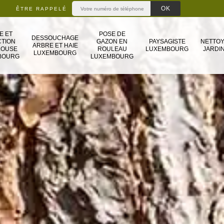
ÊTRE RAPPELÉ
E ET
POSE DE
DESSOUCHAGE
TION
GAZON EN
PAYSAGISTE
NETTO
ARBRE ET HAIE
LOUSE
ROULEAU
LUXEMBOURG
JARDIN
LUXEMBOURG
BOURG
LUXEMBOURG