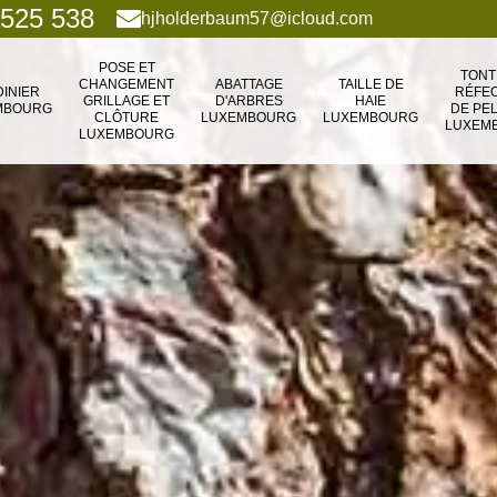
 525 538
hjholderbaum57@icloud.com
POSE ET
TONT
CHANGEMENT
ABATTAGE
TAILLE DE
DINIER
RÉFEC
GRILLAGE ET
D'ARBRES
HAIE
MBOURG
DE PE
CLÔTURE
LUXEMBOURG
LUXEMBOURG
LUXEM
LUXEMBOURG