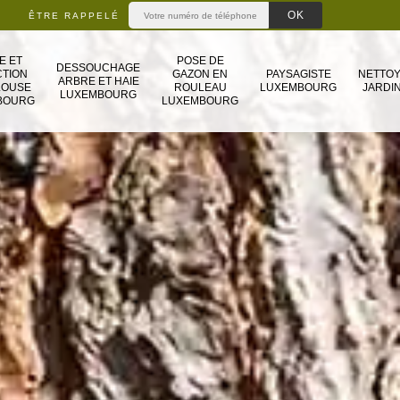
ÊTRE RAPPELÉ
E ET
POSE DE
DESSOUCHAGE
TION
GAZON EN
PAYSAGISTE
NETTO
ARBRE ET HAIE
LOUSE
ROULEAU
LUXEMBOURG
JARDIN
LUXEMBOURG
BOURG
LUXEMBOURG