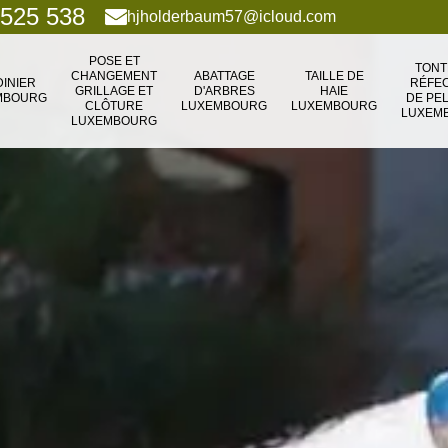
 525 538
hjholderbaum57@icloud.com
POSE ET
TONT
CHANGEMENT
ABATTAGE
TAILLE DE
DINIER
RÉFEC
GRILLAGE ET
D'ARBRES
HAIE
MBOURG
DE PE
CLÔTURE
LUXEMBOURG
LUXEMBOURG
LUXEM
LUXEMBOURG