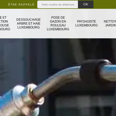
ÊTRE RAPPELÉ
E ET
POSE DE
DESSOUCHAGE
TION
GAZON EN
PAYSAGISTE
NETTO
ARBRE ET HAIE
LOUSE
ROULEAU
LUXEMBOURG
JARDIN
LUXEMBOURG
BOURG
LUXEMBOURG