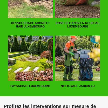
DESSOUCHAGE ARBRE ET
POSE DE GAZON EN ROULEAU
HAIE LUXEMBOURG
LUXEMBOURG
PAYSAGISTE LUXEMBOURG
NETTOYAGE JARDIN LU
Profitez les interventions sur mesure de