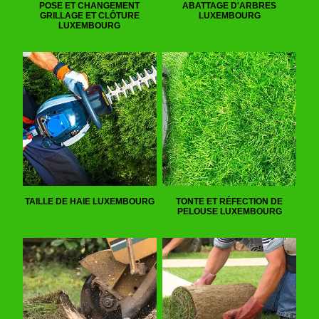
POSE ET CHANGEMENT
ABATTAGE D'ARBRES
GRILLAGE ET CLÔTURE
LUXEMBOURG
LUXEMBOURG
TAILLE DE HAIE LUXEMBOURG
TONTE ET RÉFECTION DE
PELOUSE LUXEMBOURG