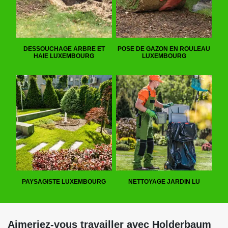
DESSOUCHAGE ARBRE ET
POSE DE GAZON EN ROULEAU
HAIE LUXEMBOURG
LUXEMBOURG
PAYSAGISTE LUXEMBOURG
NETTOYAGE JARDIN LU
Aimeriez-vous travailler avec Holderbaum