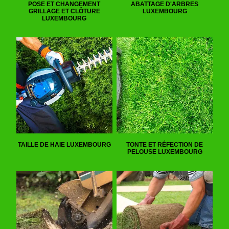
POSE ET CHANGEMENT
ABATTAGE D'ARBRES
GRILLAGE ET CLÔTURE
LUXEMBOURG
LUXEMBOURG
TAILLE DE HAIE LUXEMBOURG
TONTE ET RÉFECTION DE
PELOUSE LUXEMBOURG