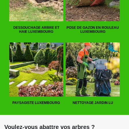
DESSOUCHAGE ARBRE ET
POSE DE GAZON EN ROULEAU
HAIE LUXEMBOURG
LUXEMBOURG
PAYSAGISTE LUXEMBOURG
NETTOYAGE JARDIN LU
Voulez-vous abattre vos arbres ?