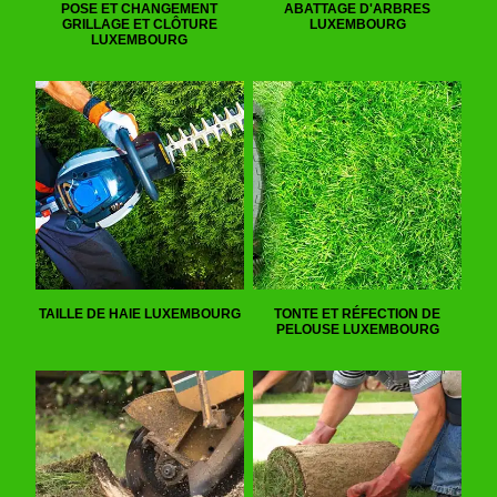
POSE ET CHANGEMENT
ABATTAGE D'ARBRES
GRILLAGE ET CLÔTURE
LUXEMBOURG
LUXEMBOURG
TAILLE DE HAIE LUXEMBOURG
TONTE ET RÉFECTION DE
PELOUSE LUXEMBOURG