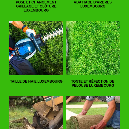
POSE ET CHANGEMENT
ABATTAGE D'ARBRES
GRILLAGE ET CLÔTURE
LUXEMBOURG
LUXEMBOURG
TAILLE DE HAIE LUXEMBOURG
TONTE ET RÉFECTION DE
PELOUSE LUXEMBOURG