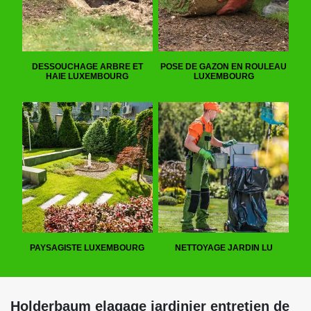
DESSOUCHAGE ARBRE ET
POSE DE GAZON EN ROULEAU
HAIE LUXEMBOURG
LUXEMBOURG
PAYSAGISTE LUXEMBOURG
NETTOYAGE JARDIN LU
Holderbaum elagage jardinier entretien de