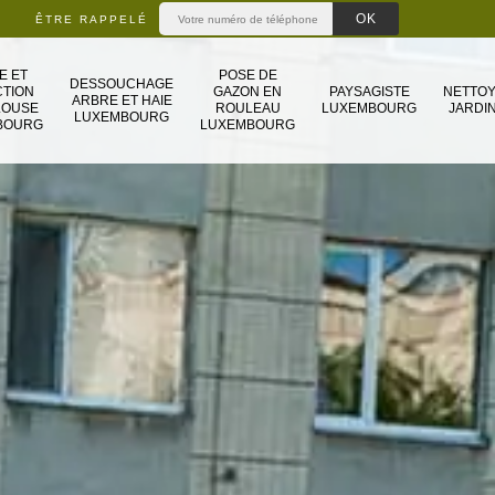
ÊTRE RAPPELÉ
E ET
POSE DE
DESSOUCHAGE
TION
GAZON EN
PAYSAGISTE
NETTO
ARBRE ET HAIE
LOUSE
ROULEAU
LUXEMBOURG
JARDIN
LUXEMBOURG
BOURG
LUXEMBOURG