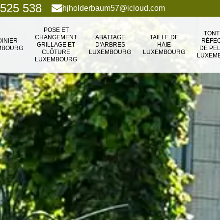
 525 538
hjholderbaum57@icloud.com
POSE ET
TONT
CHANGEMENT
ABATTAGE
TAILLE DE
DINIER
RÉFEC
GRILLAGE ET
D'ARBRES
HAIE
MBOURG
DE PE
CLÔTURE
LUXEMBOURG
LUXEMBOURG
LUXEM
LUXEMBOURG