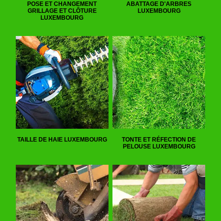
POSE ET CHANGEMENT
ABATTAGE D'ARBRES
GRILLAGE ET CLÔTURE
LUXEMBOURG
LUXEMBOURG
TAILLE DE HAIE LUXEMBOURG
TONTE ET RÉFECTION DE
PELOUSE LUXEMBOURG