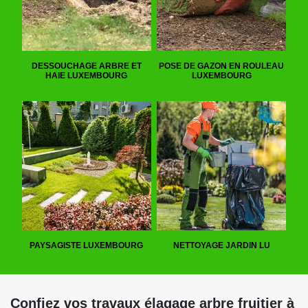
DESSOUCHAGE ARBRE ET
POSE DE GAZON EN ROULEAU
HAIE LUXEMBOURG
LUXEMBOURG
PAYSAGISTE LUXEMBOURG
NETTOYAGE JARDIN LU
Confiez vos travaux élagage arbre fruitier à