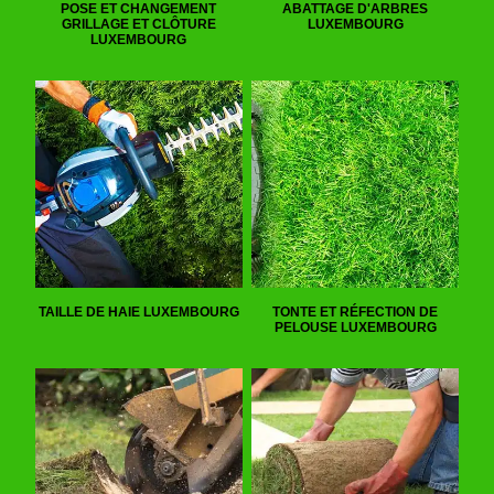
POSE ET CHANGEMENT
ABATTAGE D'ARBRES
GRILLAGE ET CLÔTURE
LUXEMBOURG
LUXEMBOURG
TAILLE DE HAIE LUXEMBOURG
TONTE ET RÉFECTION DE
PELOUSE LUXEMBOURG