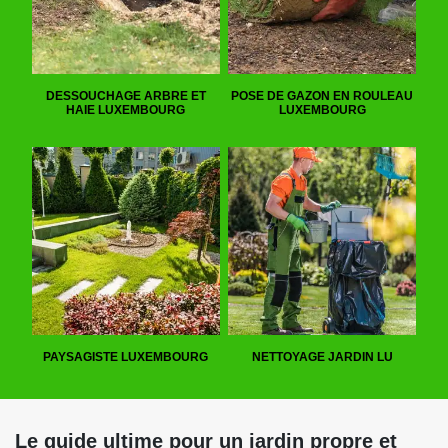
DESSOUCHAGE ARBRE ET
POSE DE GAZON EN ROULEAU
HAIE LUXEMBOURG
LUXEMBOURG
PAYSAGISTE LUXEMBOURG
NETTOYAGE JARDIN LU
Le guide ultime pour un jardin propre et