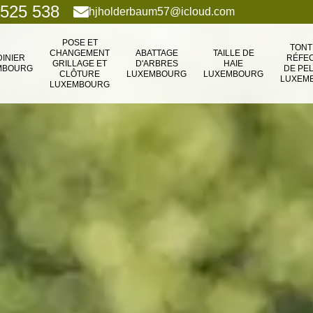
 525 538
hjholderbaum57@icloud.com
POSE ET
TONT
CHANGEMENT
ABATTAGE
TAILLE DE
DINIER
RÉFEC
GRILLAGE ET
D'ARBRES
HAIE
MBOURG
DE PE
CLÔTURE
LUXEMBOURG
LUXEMBOURG
LUXEM
LUXEMBOURG