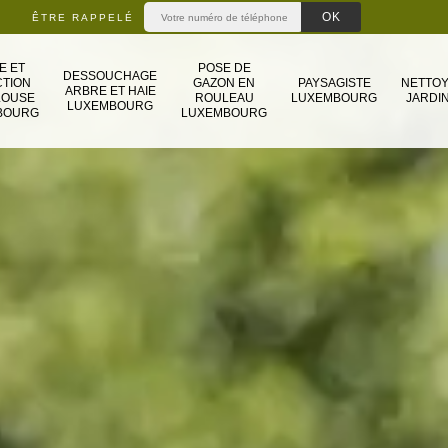
ÊTRE RAPPELÉ
E ET
POSE DE
DESSOUCHAGE
TION
GAZON EN
PAYSAGISTE
NETTO
ARBRE ET HAIE
LOUSE
ROULEAU
LUXEMBOURG
JARDIN
LUXEMBOURG
BOURG
LUXEMBOURG