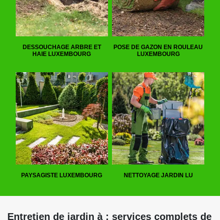
DESSOUCHAGE ARBRE ET
POSE DE GAZON EN ROULEAU
HAIE LUXEMBOURG
LUXEMBOURG
PAYSAGISTE LUXEMBOURG
NETTOYAGE JARDIN LU
Entretien de jardin à : services complets de