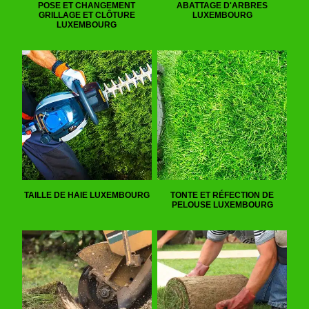
POSE ET CHANGEMENT
ABATTAGE D'ARBRES
GRILLAGE ET CLÔTURE
LUXEMBOURG
LUXEMBOURG
TAILLE DE HAIE LUXEMBOURG
TONTE ET RÉFECTION DE
PELOUSE LUXEMBOURG