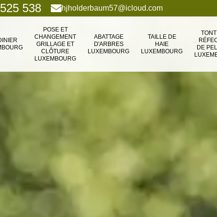
 525 538
hjholderbaum57@icloud.com
POSE ET
TONT
CHANGEMENT
ABATTAGE
TAILLE DE
DINIER
RÉFEC
GRILLAGE ET
D'ARBRES
HAIE
MBOURG
DE PE
CLÔTURE
LUXEMBOURG
LUXEMBOURG
LUXEM
LUXEMBOURG