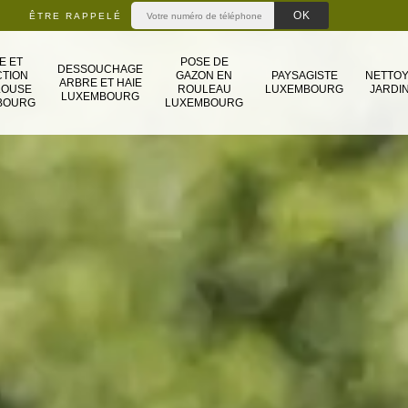
ÊTRE RAPPELÉ
E ET
POSE DE
DESSOUCHAGE
TION
GAZON EN
PAYSAGISTE
NETTO
ARBRE ET HAIE
LOUSE
ROULEAU
LUXEMBOURG
JARDIN
LUXEMBOURG
BOURG
LUXEMBOURG