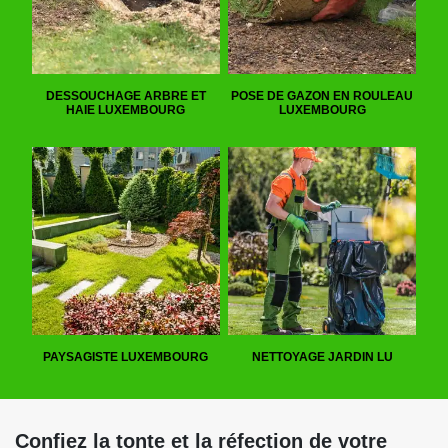
DESSOUCHAGE ARBRE ET
POSE DE GAZON EN ROULEAU
HAIE LUXEMBOURG
LUXEMBOURG
PAYSAGISTE LUXEMBOURG
NETTOYAGE JARDIN LU
Confiez la tonte et la réfection de votre