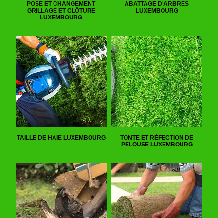
POSE ET CHANGEMENT
ABATTAGE D'ARBRES
GRILLAGE ET CLÔTURE
LUXEMBOURG
LUXEMBOURG
TAILLE DE HAIE LUXEMBOURG
TONTE ET RÉFECTION DE
PELOUSE LUXEMBOURG